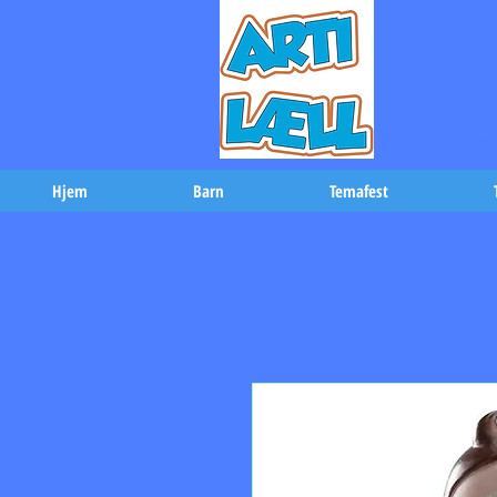
-Bæs
Hjem
Barn
Temafest