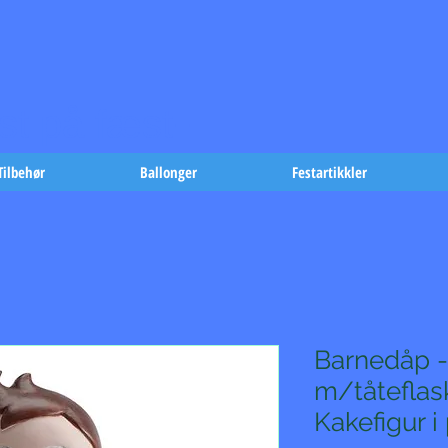
t på fæst-
Tilbehør
Ballonger
Festartikkler
Barnedåp -
m/tåteflas
Kakefigur i