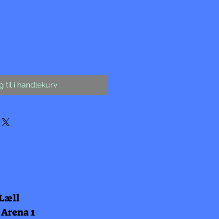
 til i handlekurv
 Læll
 Arena 1