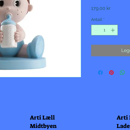
Pris
179,00 kr
Antall
*
Legg
Arti Læll
Arti
Midtbyen
Lade