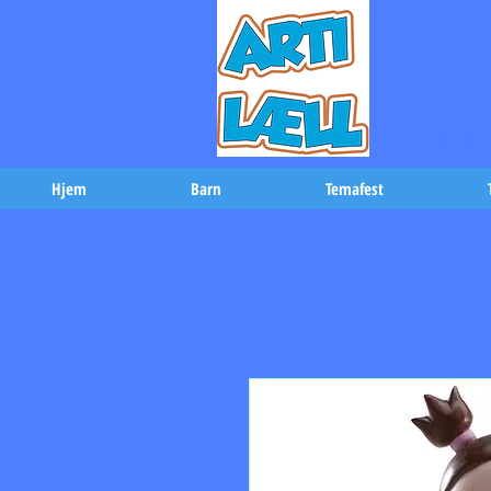
-Bæs
Hjem
Barn
Temafest