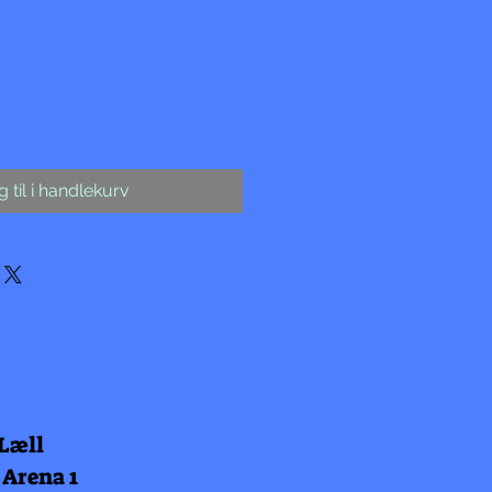
 til i handlekurv
 Læll
 Arena 1