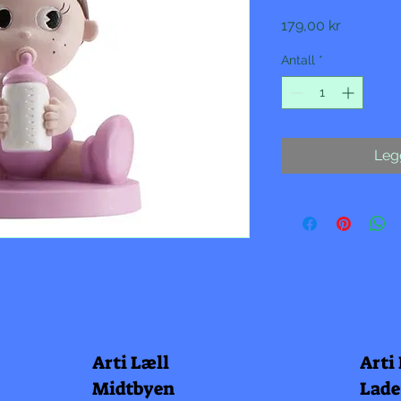
Pris
179,00 kr
Antall
*
Legg
Arti Læll
Arti
Midtbyen
Lade