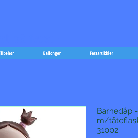
t på fæst-
Tilbehør
Ballonger
Festartikkler
Barnedåp -
m/tåteflas
31002