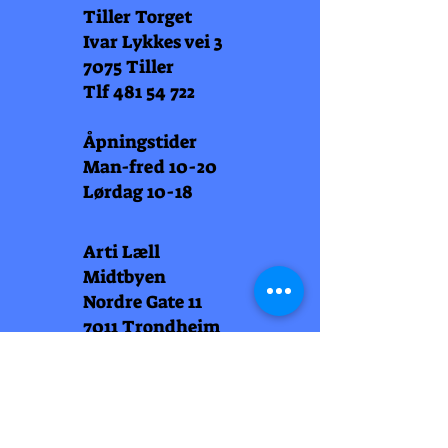
Tiller Torget
Ivar Lykkes vei 3
7075 Tiller
Tlf
481 54 722
Åpningstider
Man-fred 10-20
Lørdag 10-18
Arti Læll
Midtbyen
Nordre Gate 11
7011 Trondheim
Tlf
948 99 768
Åpningstider
Man-fred 10-18