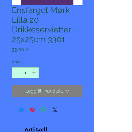
Ensfarget Mørk
Lilla 20
Drikkeservietter -
25x25cm 3301
Pris
39,00 kr
Antall
*
Legg til i handlekurv
Arti Læll