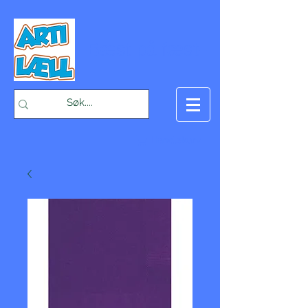
-Bæst på fæst-
Handlekurv