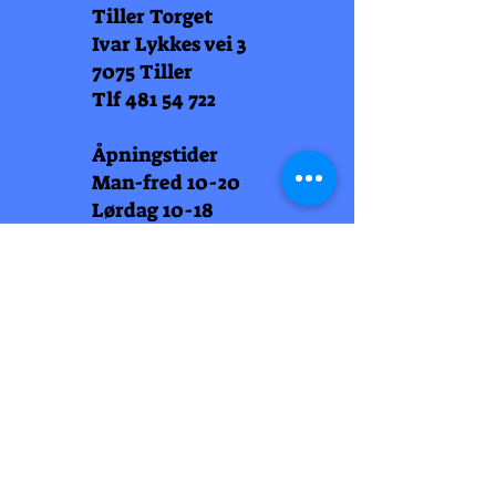
Tiller Torget
Ivar Lykkes vei 3
7075 Tiller
Tlf
481 54 722
Åpningstider
Man-fred 10-20
Lørdag 10-18
Arti Læll
Midtbyen
Nordre Gate 11
7011 Trondheim
Tlf
948 99 768
Åpningstider
Man-fred 10-18