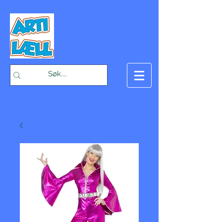
-Bæst på fæst-
Handlekurv