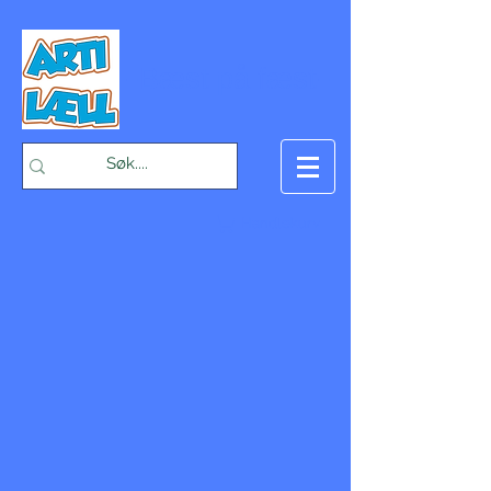
-Bæst på fæst-
Handlekurv