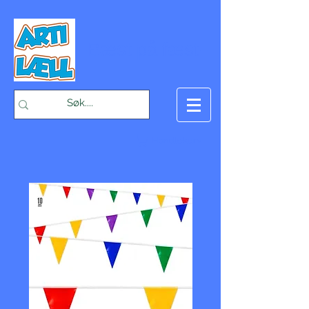
-Bæst på fæst-
Handlekurv