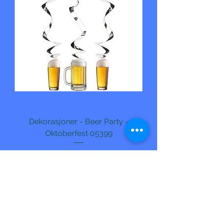
Dekorasjoner - Beer Party -
Oktoberfest 05399
Pris
69,00 kr