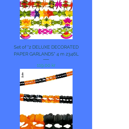
Set of "2 DELUXE DECORATED
PAPER GARLANDS" 4 m 2346L
Pris
119,00 kr