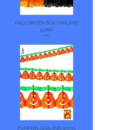
HALLOWEEN BOA GARLAND
5178A
Pris
59,00 kr
PUMPKIN GARLAND 95735