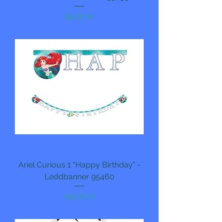
Pris
59,00 kr
Ariel Curious 1 "Happy Birthday" -
Leddbanner 95460
Pris
119,00 kr