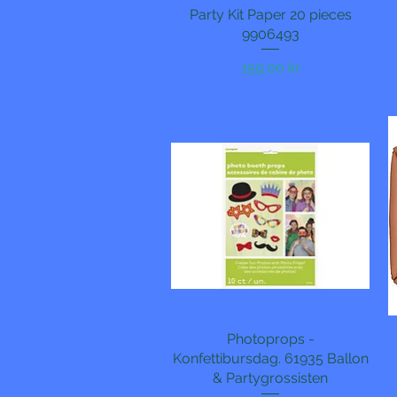
Party Kit Paper 20 pieces
Hurtigvisning
9906493
Pris
159,00 kr
Photoprops -
Hurtigvisning
Konfettibursdag. 61935 Ballon
& Partygrossisten