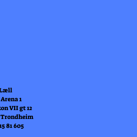
 Læll
 Arena 1
on VII gt 12
 Trondheim
15 81 605