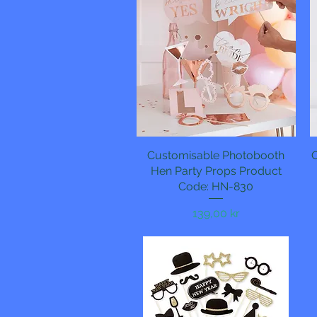
Customisable Photobooth
Hurtigvisning
Hen Party Props Product
Code: HN-830
Pris
139,00 kr