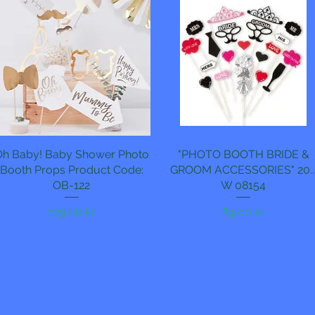
Oh Baby! Baby Shower Photo
Hurtigvisning
"PHOTO BOOTH BRIDE &
Hurtigvisning
Booth Props Product Code:
GROOM ACCESSORIES" 20..
OB-122
W 08154
Pris
Pris
129,00 kr
89,00 kr