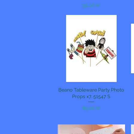
Pris
99,00 kr
Beano Tableware Party Photo
Hurtigvisning
Props x7. 51547 S
Pris
89,00 kr