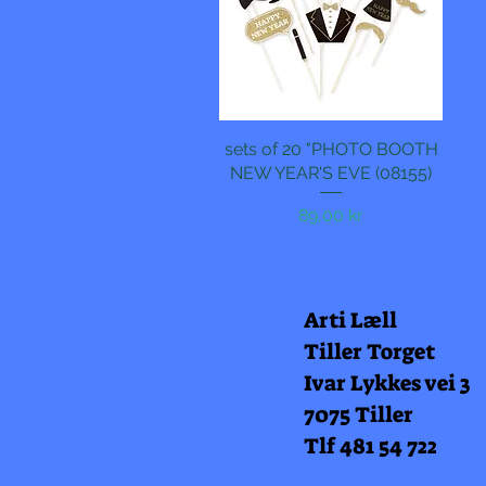
sets of 20 "PHOTO BOOTH
Hurtigvisning
NEW YEAR'S EVE (08155)
Pris
89,00 kr
Arti Læll
Tiller Torget
Ivar Lykkes vei 3
7075 Tiller
Tlf 481 54 722