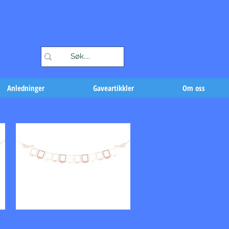
Handlekurv
Anledninger
Gaveartikkler
Om oss