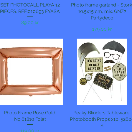
SET PHOTOCALL PLAYA 12
Hurtigvisning
Photo frame garland - Stork
Hurtigvisning
PIECES. REF:010693 FYASA
10.5x15 cm, mix. GNZ2
Partydeco
Pris
89,00 kr
Pris
179,00 kr
Photo Frame Rose Gold.
Hurtigvisning
Peaky Blinders Tableware,
Hurtigvisning
No.61810 Folat
Photobooth Props x10. 5260
S
Pris
119,00 kr