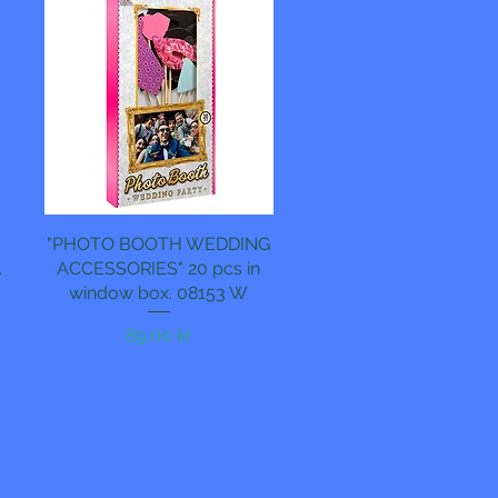
"PHOTO BOOTH WEDDING
Hurtigvisning
.
ACCESSORIES" 20 pcs in
window box. 08153 W
Pris
89,00 kr