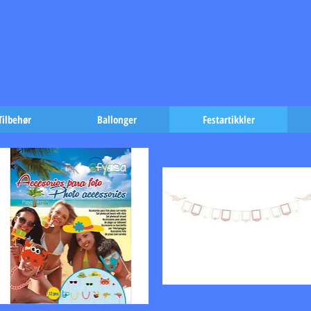
t på fæst-
Tilbehør
Ballonger
Festartikkler