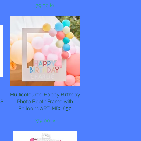
Pris
79,00 kr
Multicoloured Happy Birthday
Hurtigvisning
78
Photo Booth Frame with
Balloons ART: MIX-650
Pris
279,00 kr