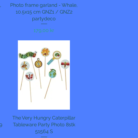
,
Photo frame garland - Whale,
Hurtigvisning
10.5x15 cm GNZ1 / GNZ2
partydeco
Pris
179,00 kr
The Very Hungry Caterpillar
Hurtigvisning
9
Tableware Party Photo 8stk
51564 S