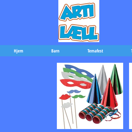
-Bæs
Hjem
Barn
Temafest