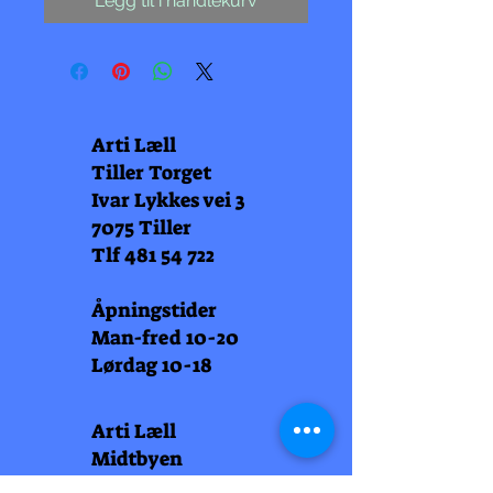
Legg til i handlekurv
Arti Læll
Tiller Torget
Ivar Lykkes vei 3
7075 Tiller
Tlf
481 54 722
Åpningstider
Man-fred 10-20
Lørdag 10-18
Arti Læll
Midtbyen
Nordre Gate 11