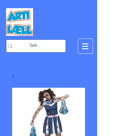
-Bæst på fæst-
Handlekurv