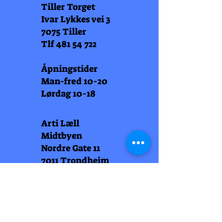
Tiller Torget
Ivar Lykkes vei 3
7075 Tiller
Tlf
481 54 722
Åpningstider
Man-fred 10-20
Lørdag 10-18
Arti Læll
Midtbyen
Nordre Gate 11
7011 Trondheim
Tlf
948 99 768
Åpningstider
Man-fred 10-18