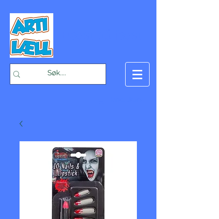
-Bæst på fæst-
Handlekurv