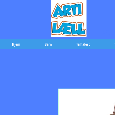
-Bæs
Hjem
Barn
Temafest