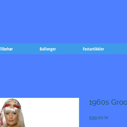
t på fæst-
Tilbehør
Ballonger
Festartikkler
1960s Groo
Pris
599,00 kr