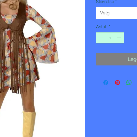
Størrelse
*
Velg
Antall
*
Legg