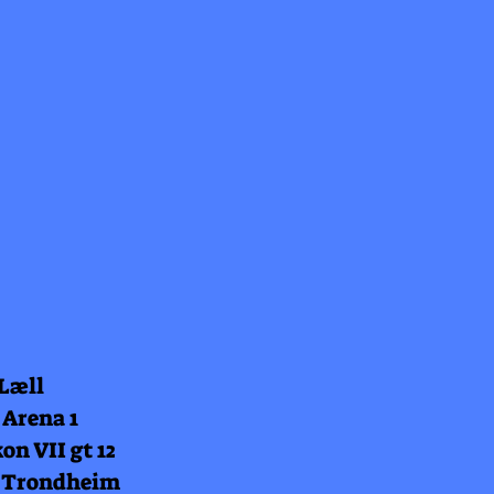
 Læll
 Arena 1
on VII gt 12
 Trondheim