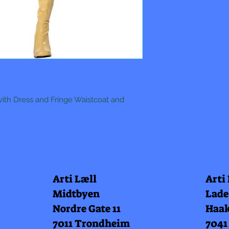
with Dress and Fringe Waistcoat and
Arti Læll
Arti
Midtbyen
Lade
Nordre Gate 11
Haak
7011 Trondheim
7041