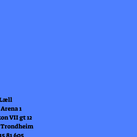
 Læll
 Arena 1
on VII gt 12
 Trondheim
15 81 605