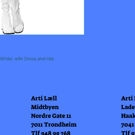
 White, with Dress and Hat
Arti Læll
Arti
Midtbyen
Lade
Nordre Gate 11
Haak
7011 Trondheim
7041
Tlf 948 99 768
Tlf 9