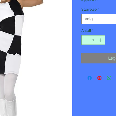
Størrelse
*
Velg
Antall
*
Legg