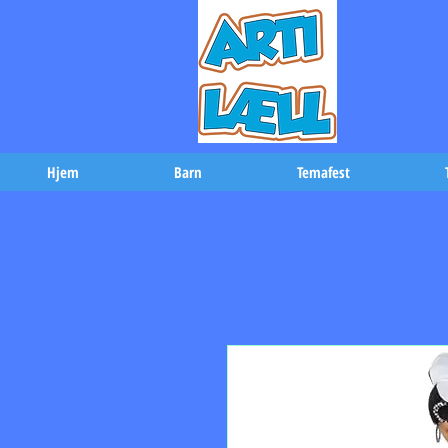
-Bæs
Hjem
Barn
Temafest