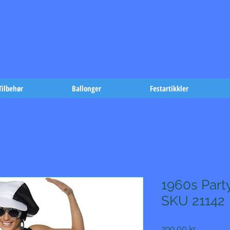
t på fæst-
Tilbehør
Ballonger
Festartikkler
1960s Part
SKU 21142
Pris
299,00 kr