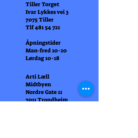
Tiller Torget
Ivar Lykkes vei 3
7075 Tiller
Tlf
481 54 722
Åpningstider
Man-fred 10-20
Lørdag 10-18
Arti Læll
Midtbyen
Nordre Gate 11
7011 Trondheim
Tlf
948 99 768
Åpningstider
Man-fred 10-18