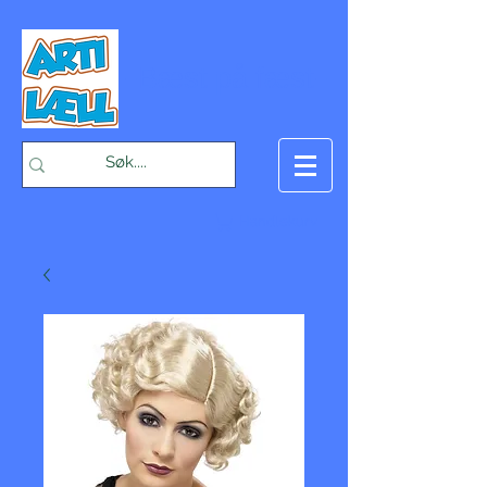
-Bæst på fæst-
Handlekurv