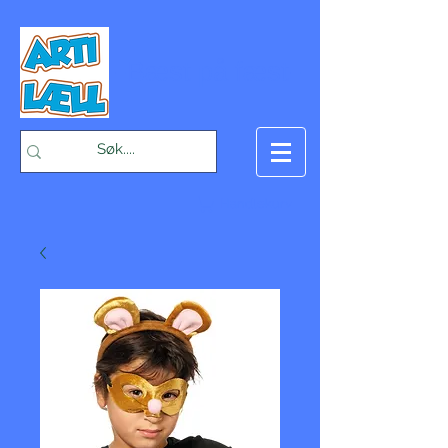
-Bæst på fæst-
Handlekurv