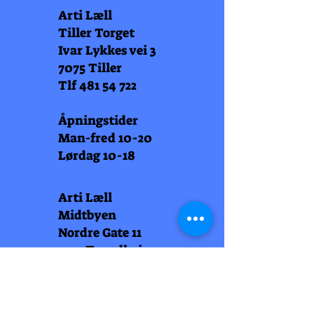
Arti Læll
Tiller Torget
Ivar Lykkes vei 3
7075 Tiller
Tlf
481 54 722
Åpningstider
Man-fred 10-20
Lørdag 10-18
Arti Læll
Midtbyen
Nordre Gate 11
7011 Trondheim
Tlf
948 99 768
Åpningstider