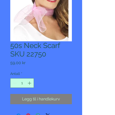
50s Neck Scarf
SKU 22750
Pris
59,00 kr
Antall
*
Legg til i handlekurv