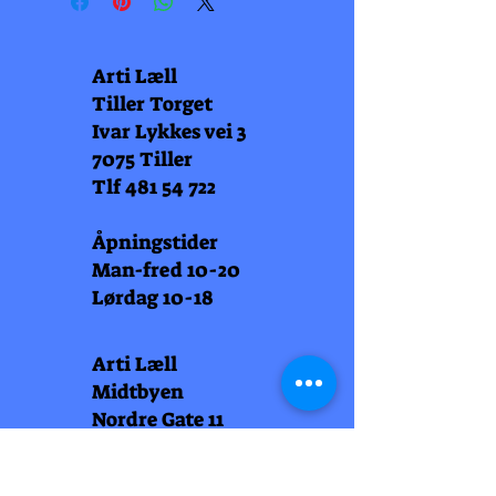
Arti Læll
Tiller Torget
Ivar Lykkes vei 3
7075 Tiller
Tlf
481 54 722
Åpningstider
Man-fred 10-20
Lørdag 10-18
Arti Læll
Midtbyen
Nordre Gate 11
7011 Trondheim
Tlf
948 99 768