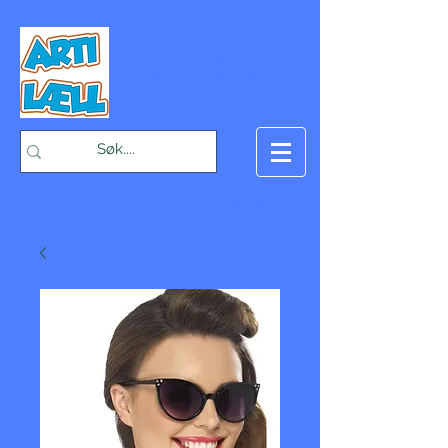
-Bæst på fæst-
Handlekurv