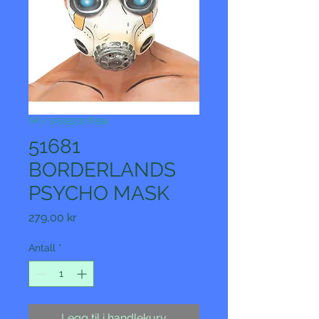
SKU: 5059513176394
51681
BORDERLANDS
PSYCHO MASK
Pris
279,00 kr
Antall
*
Legg til i handlekurv