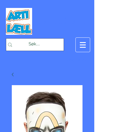
-Bæst på fæst-
Handlekurv