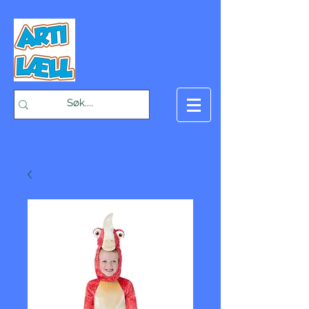
-Bæst på fæst-
Handlekurv