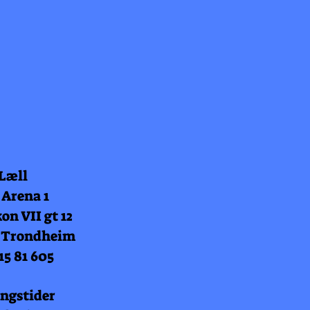
 Læll
 Arena 1
on VII gt 12
 Trondheim
15 81 605
ngstider