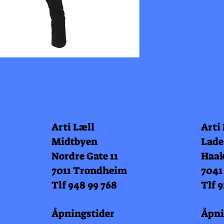
Arti Læll
Arti
Midtbyen
Lade
Nordre Gate 11
Haak
7011 Trondheim
7041
Tlf 948 99 768
Tlf 9
Åpningstider
Åpni