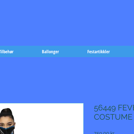
t på fæst-
Tilbehør
Ballonger
Festartikkler
56449 FEV
COSTUME
Pris
759,00 kr