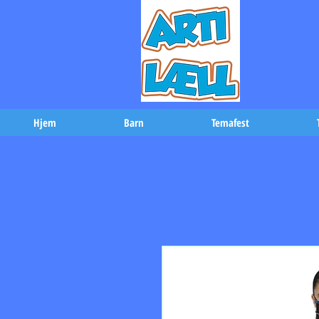
-Bæs
Hjem
Barn
Temafest