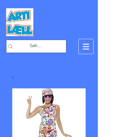
-Bæst på fæst-
Handlekurv