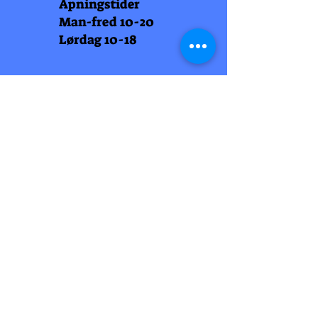
Åpningstider
Man-fred 10-20
Lørdag 10-18
Arti Læll
Midtbyen
Nordre Gate 11
7011 Trondheim
Tlf
948 99 768
Åpningstider
Man-fred 10-18
Lørdag 10-18
Arti Læll
Lade Arena 1
Haakon VII gt 12
7041 Trondheim