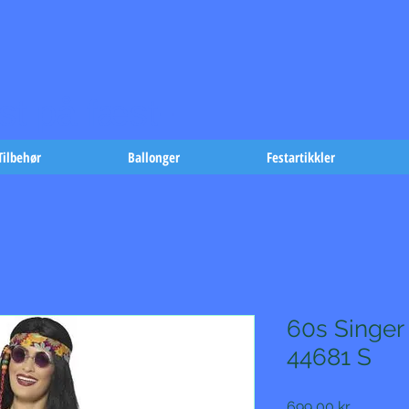
t på fæst-
Tilbehør
Ballonger
Festartikkler
60s Singer
44681 S
Pris
699,00 kr