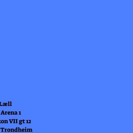
 Læll
 Arena 1
on VII gt 12
 Trondheim