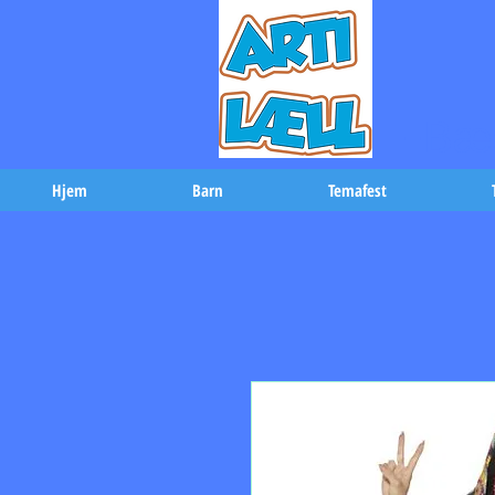
-Bæs
Hjem
Barn
Temafest