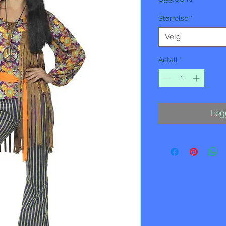
Størrelse
*
Velg
Antall
*
Legg