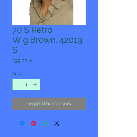
70'S Retro
Wig,Brown. 42019
S
Pris
299,00 kr
Antall
*
Legg til i handlekurv