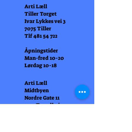
Arti Læll
Tiller Torget
Ivar Lykkes vei 3
7075 Tiller
Tlf
481 54 722
Åpningstider
Man-fred 10-20
Lørdag 10-18
Arti Læll
Midtbyen
Nordre Gate 11
7011 Trondheim
Tlf
948 99 768
Åpningstider