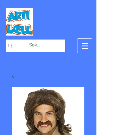
-Bæst på fæst-
Handlekurv