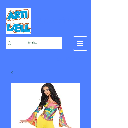
-Bæst på fæst-
Handlekurv