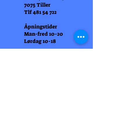
7075 Tiller
Tlf
481 54 722
Åpningstider
Man-fred 10-20
Lørdag 10-18
Arti Læll
Midtbyen
Nordre Gate 11
7011 Trondheim
Tlf
948 99 768
Åpningstider
Man-fred 10-18
Lørdag 10-18