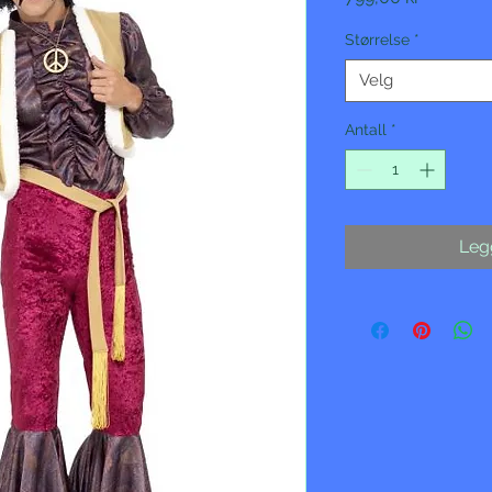
Størrelse
*
Velg
Antall
*
Legg