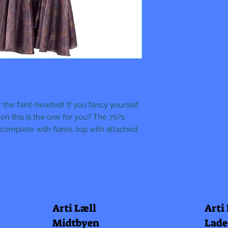
 the faint-hearted! If you fancy yourself
hen this is the one for you? The 70?s
omplete with flares, top with attached
Arti Læll
Arti
Midtbyen
Lade