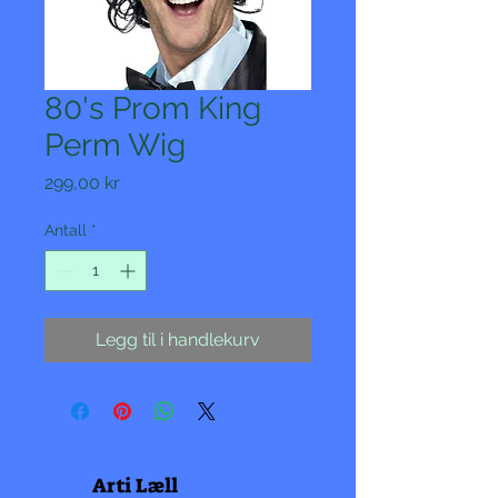
80's Prom King
Perm Wig
Pris
299,00 kr
Antall
*
Legg til i handlekurv
Arti Læll