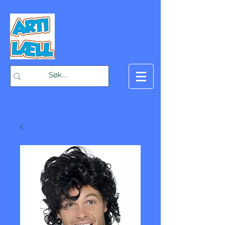
-Bæst på fæst-
Handlekurv