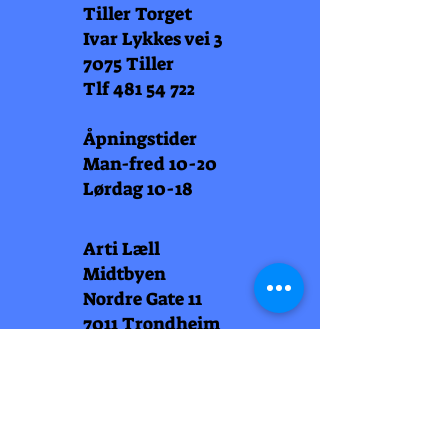
Tiller Torget
Ivar Lykkes vei 3
7075 Tiller
Tlf
481 54 722
Åpningstider
Man-fred 10-20
Lørdag 10-18
Arti Læll
Midtbyen
Nordre Gate 11
7011 Trondheim
Tlf
948 99 768
Åpningstider
Man-fred 10-18