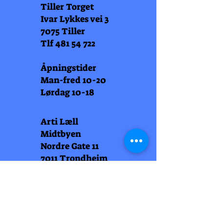
Tiller Torget
Ivar Lykkes vei 3
7075 Tiller
Tlf
481 54 722
Åpningstider
Man-fred 10-20
Lørdag 10-18
Arti Læll
Midtbyen
Nordre Gate 11
7011 Trondheim
Tlf
948 99 768
Åpningstider
Man-fred 10-18