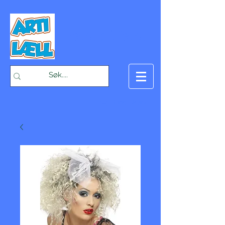
-Bæst på fæst-
Handlekurv