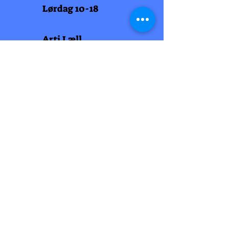
Lørdag 10-18
Arti Læll
Midtbyen
Nordre Gate 11
7011 Trondheim
Tlf
948 99 768
Åpningstider
Man-fred 10-18
Lørdag 10-18
Arti Læll
Lade Arena 1
Haakon VII gt 12
7041 Trondheim
Tlf 915 81 605