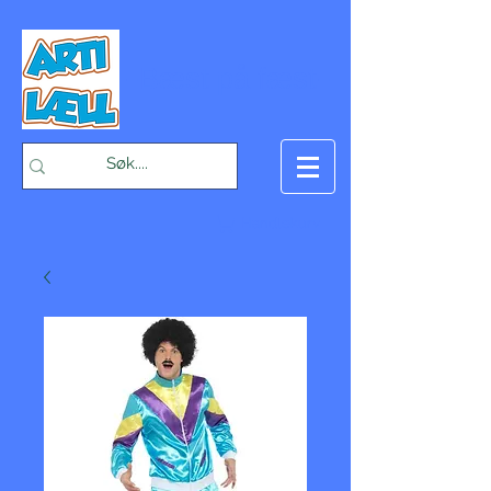
-Bæst på fæst-
Handlekurv