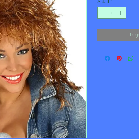
Antall
*
Legg