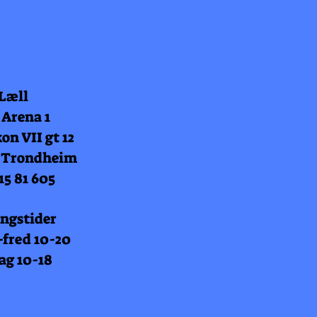
 Læll
 Arena 1
on VII gt 12
 Trondheim
15 81 605
ngstider
fred 10-20
ag 10-18