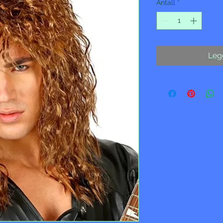
Antall
*
Legg