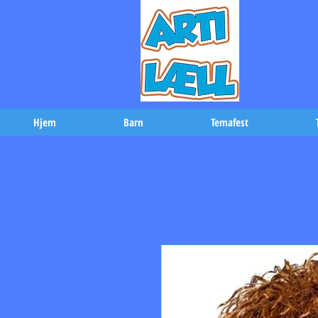
-Bæs
Hjem
Barn
Temafest