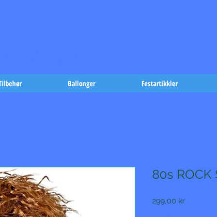
t på fæst-
Tilbehør
Ballonger
Festartikkler
80s ROCK 
Pris
299,00 kr