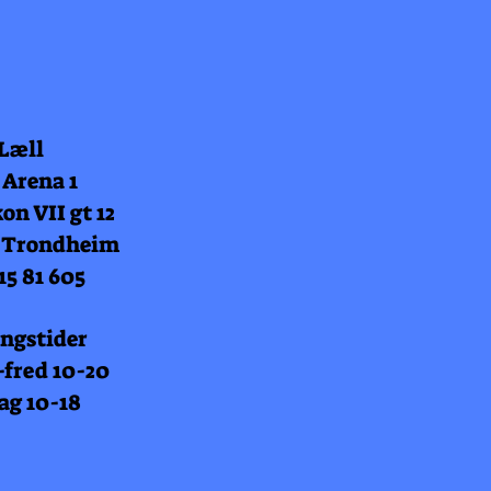
 Læll
 Arena 1
on VII gt 12
 Trondheim
15 81 605
ngstider
fred 10-20
ag 10-18