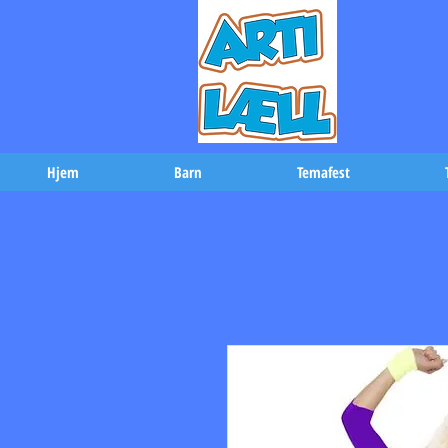
-Bæs
Hjem
Barn
Temafest