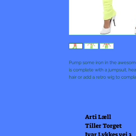
Pump some iron in the awesom
is complete with a jumpsuit, he
hair or add a retro wig to comp
Arti Læll
Tiller Torget
Ivar Lykkes vei 3