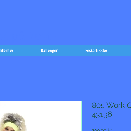
t på fæst-
Tilbehør
Ballonger
Festartikkler
80s Work 
43196
Pris
799,00 kr