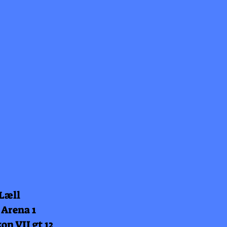
 Læll
 Arena 1
on VII gt 12