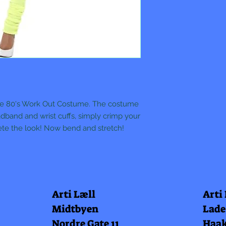
e 80's Work Out Costume. The costume
adband and wrist cuffs, simply crimp your
lete the look! Now bend and stretch!
Arti Læll
Arti
Midtbyen
Lade
Nordre Gate 11
Haak