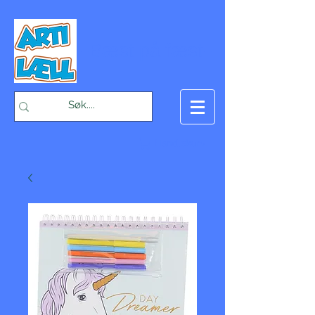
-Bæst på fæst-
Handlekurv