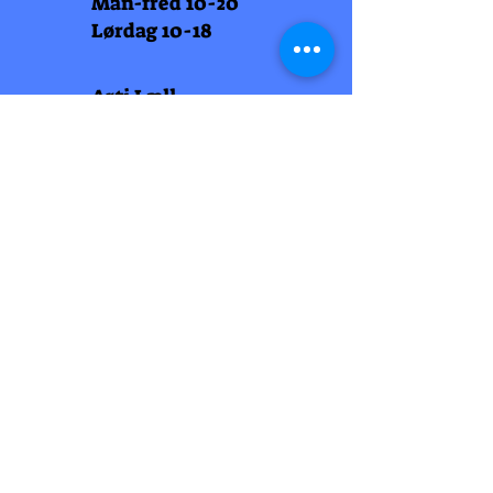
Man-fred 10-20
Lørdag 10-18
Arti Læll
Midtbyen
Nordre Gate 11
7011 Trondheim
Tlf
948 99 768
Åpningstider
Man-fred 10-18
Lørdag 10-18
Arti Læll
Lade Arena 1
Haakon VII gt 12
7041 Trondheim
Tlf 915 81 605