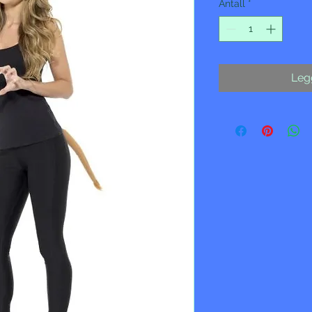
Antall
*
Legg