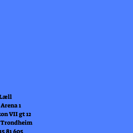
 Læll
 Arena 1
on VII gt 12
 Trondheim
15 81 605