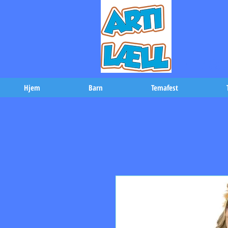
-Bæs
Hjem
Barn
Temafest