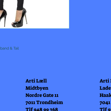
dband & Tail
Arti Læll
Arti
Midtbyen
Lade
Nordre Gate 11
Haak
7011 Trondheim
7041
Tlf 948 99 768
Tlf 9