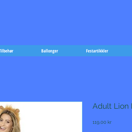
t på fæst-
Tilbehør
Ballonger
Festartikkler
Adult Lion
Pris
119,00 kr