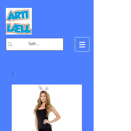
-Bæst på fæst-
Handlekurv