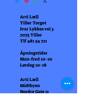
Arti Læll
Tiller Torget
Ivar Lykkes vei 3
7075 Tiller
Tlf
481 54 722
Åpningstider
Man-fred 10-20
Lørdag 10-18
Arti Læll
Midtbyen
Nordre Gate 11
7011 Trondheim
Tlf
948 99 768