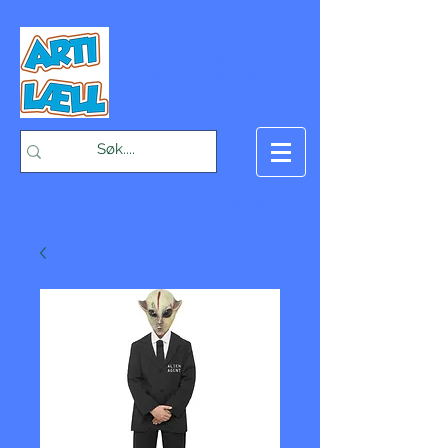
-Bæst på fæst-
Handlekurv