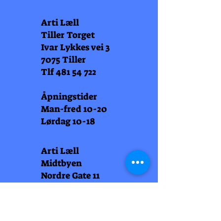
Arti Læll
Tiller Torget
Ivar Lykkes vei 3
7075 Tiller
Tlf
481 54 722
Åpningstider
Man-fred 10-20
Lørdag 10-18
Arti Læll
Midtbyen
Nordre Gate 11
7011 Trondheim
Tlf
948 99 768