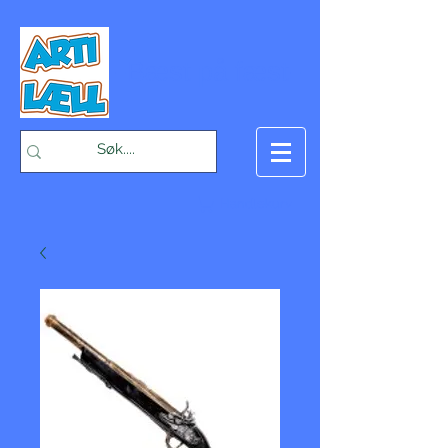
-Bæst på fæst-
Handlekurv