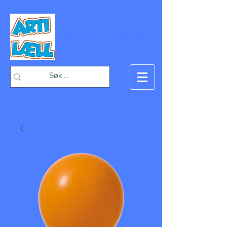
-Bæst på fæst-
Handlekurv