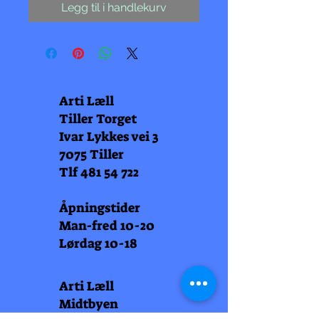
Legg til i handlekurv
Arti Læll
Tiller Torget
Ivar Lykkes vei 3
7075 Tiller
Tlf
481 54 722
Åpningstider
Man-fred 10-20
Lørdag 10-18
Arti Læll
Midtbyen