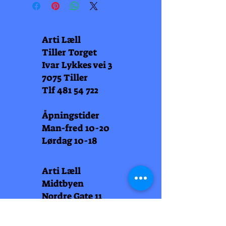
Arti Læll
Tiller Torget
Ivar Lykkes vei 3
7075 Tiller
Tlf
481 54 722
Åpningstider
Man-fred 10-20
Lørdag 10-18
Arti Læll
Midtbyen
Nordre Gate 11
7011 Trondheim
Tlf
948 99 768