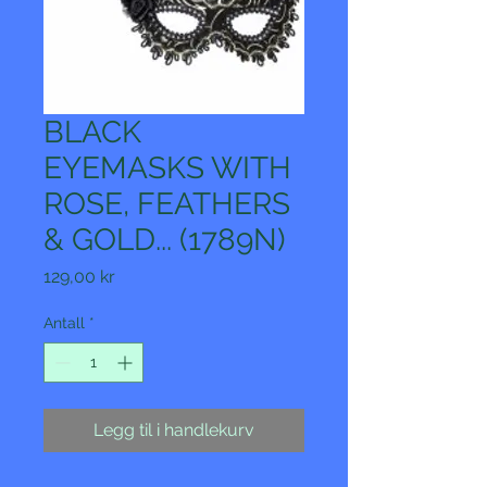
BLACK
EYEMASKS WITH
ROSE, FEATHERS
& GOLD... (1789N)
Pris
129,00 kr
Antall
*
Legg til i handlekurv