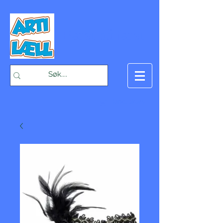
-Bæst på fæst-
Handlekurv