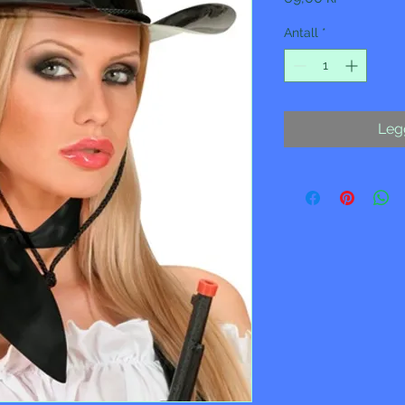
Antall
*
Legg