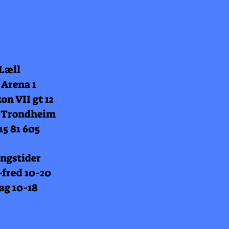
 Læll
 Arena 1
on VII gt 12
 Trondheim
15 81 605
ngstider
fred 10-20
ag 10-18