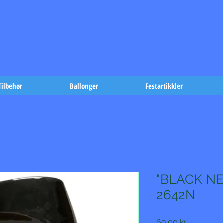
t på fæst-
Tilbehør
Ballonger
Festartikkler
"BLACK NE
2642N
Pris
69,00 kr