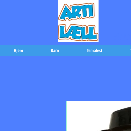
-Bæs
Hjem
Barn
Temafest