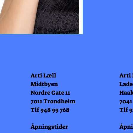
Arti Læll
Arti
Midtbyen
Lade
Nordre Gate 11
Haak
7011 Trondheim
7041
Tlf 948 99 768
Tlf 9
Åpningstider
Åpni