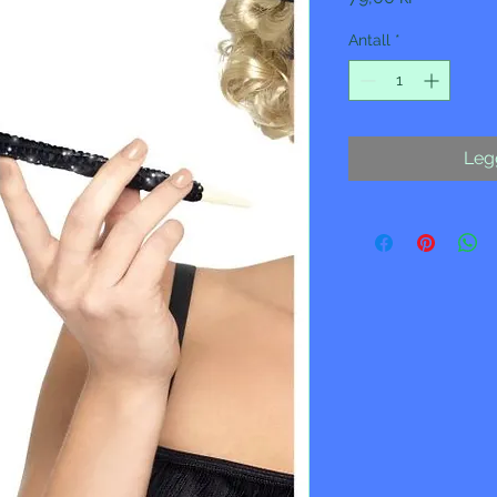
Antall
*
Legg