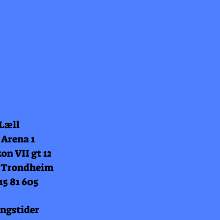
 Læll
 Arena 1
on VII gt 12
 Trondheim
15 81 605
ngstider