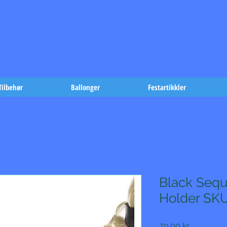
t på fæst-
Tilbehør
Ballonger
Festartikkler
Black Sequ
Holder SK
Pris
79,00 kr