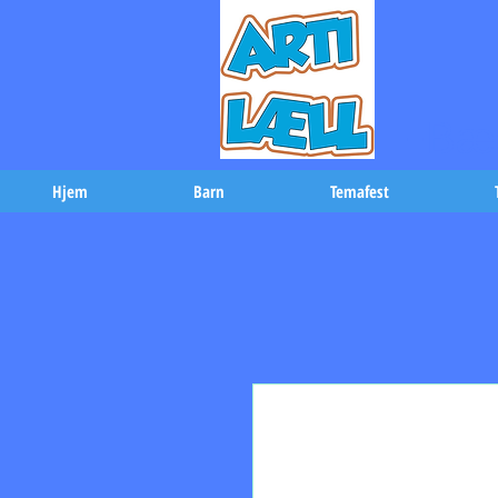
-Bæs
Hjem
Barn
Temafest