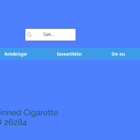
Handlekurv
Anledninger
Gaveartikkler
Om oss
inned Cigarette
U 26284