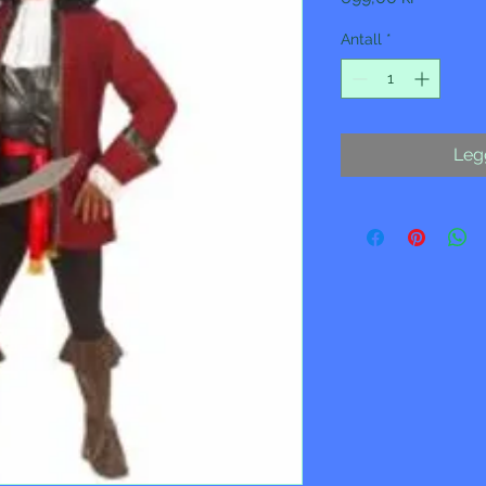
Antall
*
Legg