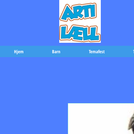
-Bæs
Hjem
Barn
Temafest