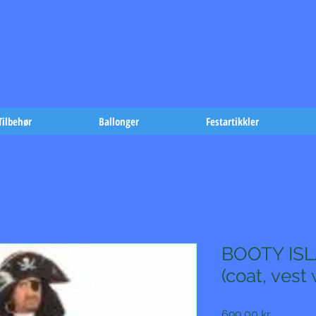
t på fæst-
Tilbehør
Ballonger
Festartikkler
BOOTY ISL
(coat, vest
Pris
699,00 kr