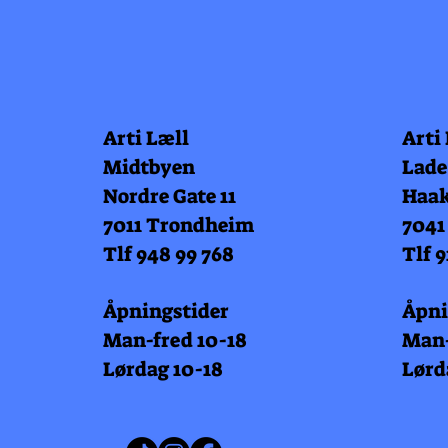
Arti Læll
Arti
Midtbyen
Lade
Nordre Gate 11
Haak
7011 Trondheim
7041
Tlf 948 99 768
Tlf 9
Åpningstider
Åpni
Man-fred 10-18
Man-
Lørdag 10-18
Lørd