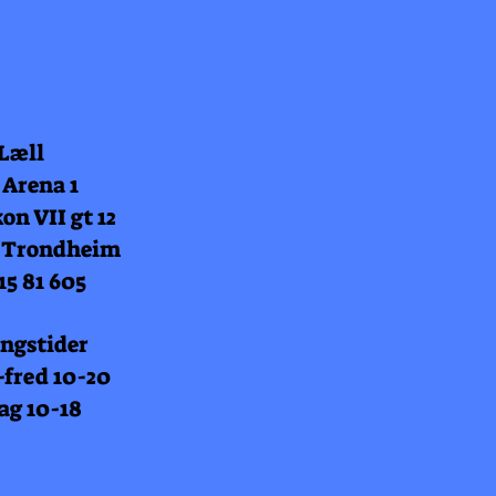
 Læll
 Arena 1
on VII gt 12
 Trondheim
15 81 605
ngstider
fred 10-20
ag 10-18