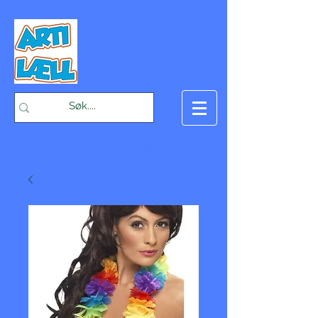
-Bæst på fæst-
Handlekurv