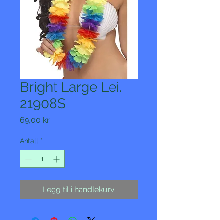
Bright Large Lei.
21908S
Pris
69,00 kr
Antall
*
Legg til i handlekurv