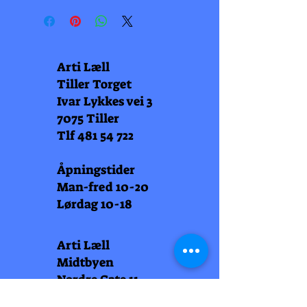
Arti Læll
Tiller Torget
Ivar Lykkes vei 3
7075 Tiller
Tlf
481 54 722
Åpningstider
Man-fred 10-20
Lørdag 10-18
Arti Læll
Midtbyen
Nordre Gate 11
7011 Trondheim