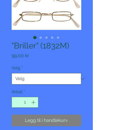
"Briller" (1832M)
Pris
99,00 kr
Velg
*
Antall
*
Legg til i handlekurv