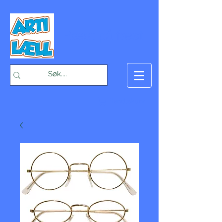
-Bæst på fæst-
Handlekurv