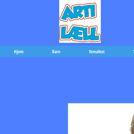
-Bæs
Hjem
Barn
Temafest