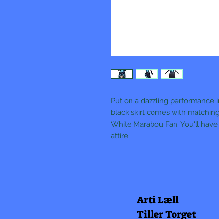
Put on a dazzling performance 
black skirt comes with matching
White Marabou Fan. You'll have n
attire.
Arti Læll
Tiller Torget