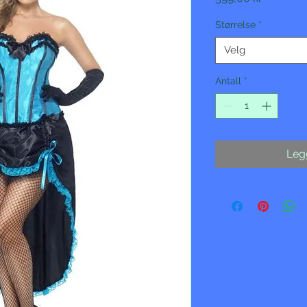
Størrelse
*
Velg
Antall
*
Legg