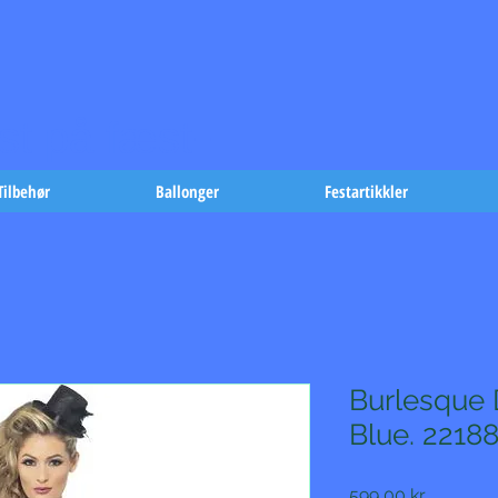
t på fæst-
Tilbehør
Ballonger
Festartikkler
Burlesque
Blue. 22188
Pris
599,00 kr