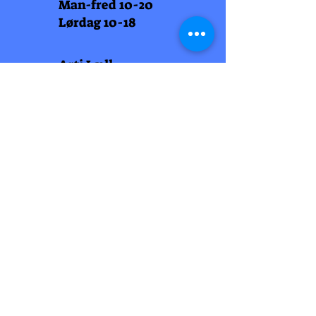
Man-fred 10-20
Lørdag 10-18
Arti Læll
Midtbyen
Nordre Gate 11
7011 Trondheim
Tlf
948 99 768
Åpningstider
Man-fred 10-18
Lørdag 10-18
Arti Læll
Lade Arena 1
Haakon VII gt 12
7041 Trondheim
Tlf 915 81 605