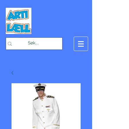
-Bæst på fæst-
Handlekurv