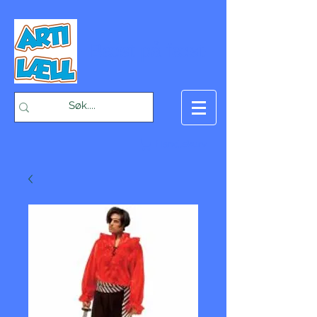
-Bæst på fæst-
Handlekurv