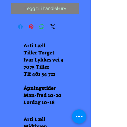
Legg til i handlekurv
Arti Læll
Tiller Torget
Ivar Lykkes vei 3
7075 Tiller
Tlf
481 54 722
Åpningstider
Man-fred 10-20
Lørdag 10-18
Arti Læll
Midtbyen