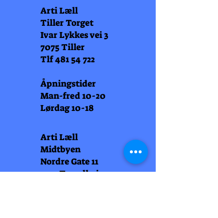
Arti Læll
Tiller Torget
Ivar Lykkes vei 3
7075 Tiller
Tlf
481 54 722
Åpningstider
Man-fred 10-20
Lørdag 10-18
Arti Læll
Midtbyen
Nordre Gate 11
7011 Trondheim
Tlf
948 99 768
Åpningstider