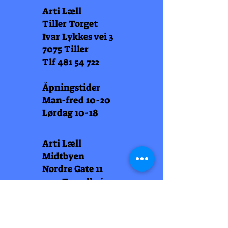
Arti Læll
Tiller Torget
Ivar Lykkes vei 3
7075 Tiller
Tlf
481 54 722
Åpningstider
Man-fred 10-20
Lørdag 10-18
Arti Læll
Midtbyen
Nordre Gate 11
7011 Trondheim
Tlf
948 99 768
Åpningstider