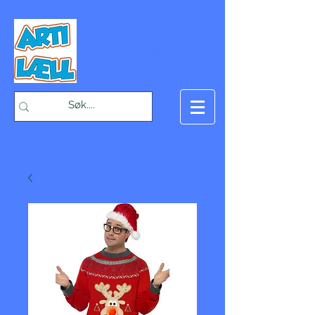
-Bæst på fæst-
Handlekurv