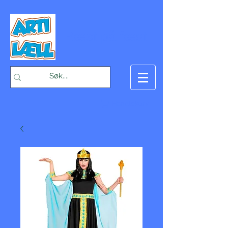
-Bæst på fæst-
Handlekurv