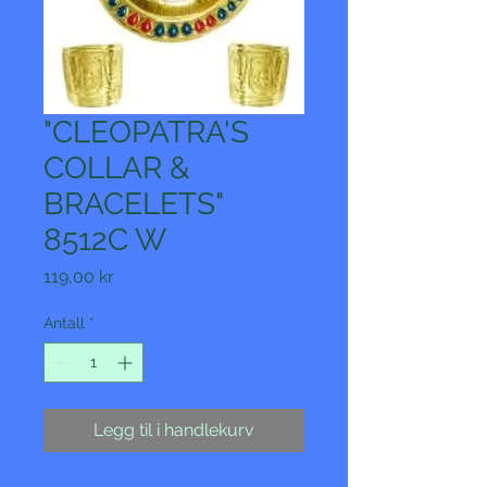
"CLEOPATRA'S
COLLAR &
BRACELETS"
8512C W
Pris
119,00 kr
Antall
*
Legg til i handlekurv