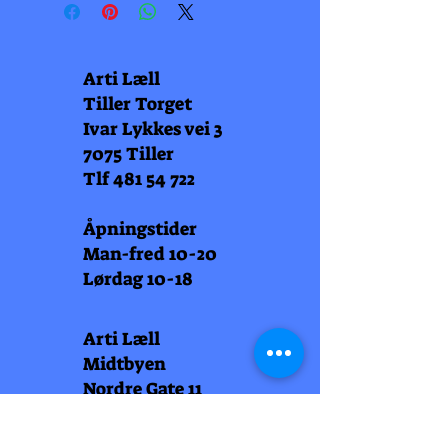
Arti Læll
Tiller Torget
Ivar Lykkes vei 3
7075 Tiller
Tlf
481 54 722
Åpningstider
Man-fred 10-20
Lørdag 10-18
Arti Læll
Midtbyen
Nordre Gate 11
7011 Trondheim
Tlf
948 99 768