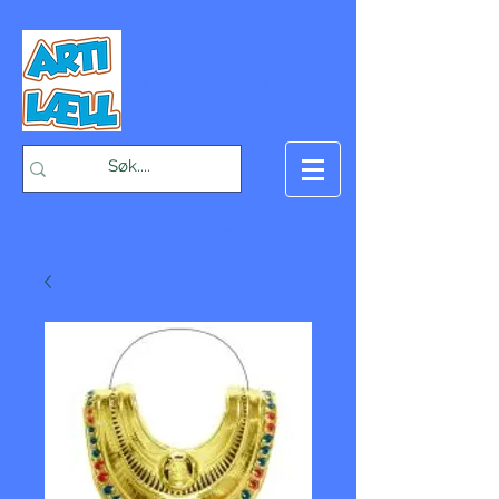
-Bæst på fæst-
Handlekurv