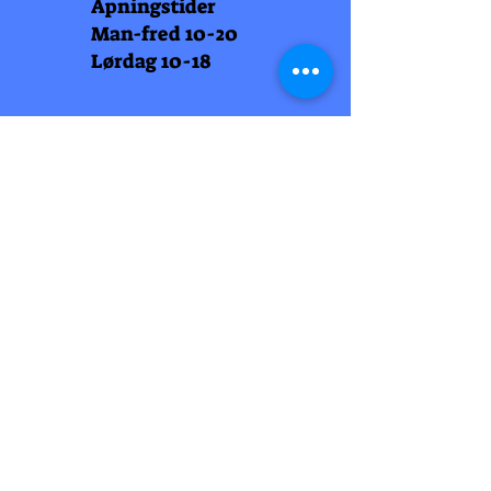
Åpningstider
Man-fred 10-20
Lørdag 10-18
Arti Læll
Midtbyen
Nordre Gate 11
7011 Trondheim
Tlf
948 99 768
Åpningstider
Man-fred 10-18
Lørdag 10-18
Arti Læll
Lade Arena 1
Haakon VII gt 12
7041 Trondheim