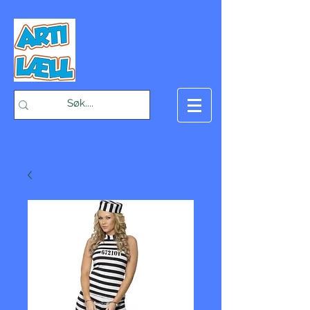
-Bæst på fæst-
Handlekurv