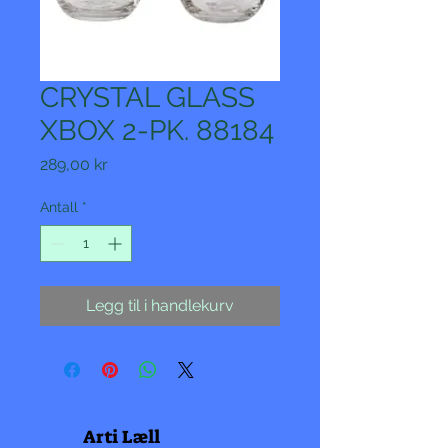
CRYSTAL GLASS
XBOX 2-PK. 88184
Pris
289,00 kr
Antall
*
Legg til i handlekurv
Arti Læll