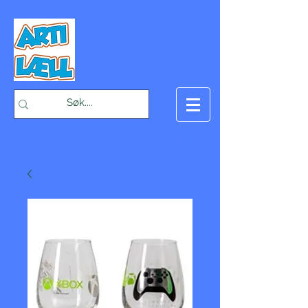
-Bæst på fæst-
Handlekurv