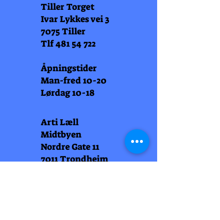
Tiller Torget
Ivar Lykkes vei 3
7075 Tiller
Tlf
481 54 722
Åpningstider
Man-fred 10-20
Lørdag 10-18
Arti Læll
Midtbyen
Nordre Gate 11
7011 Trondheim
Tlf
948 99 768
Åpningstider
Man-fred 10-18