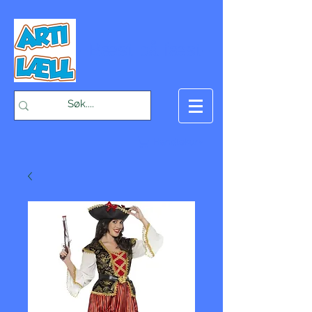
-Bæst på fæst-
Handlekurv