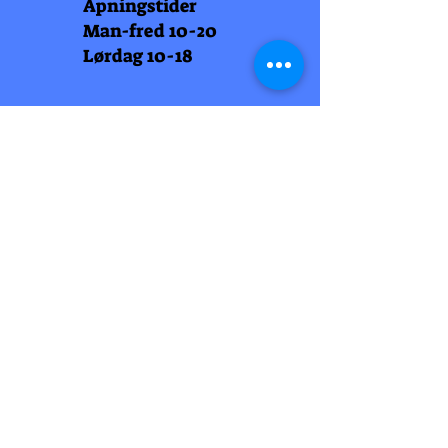
Åpningstider
Man-fred 10-20
Lørdag 10-18
Arti Læll
Midtbyen
Nordre Gate 11
7011 Trondheim
Tlf
948 99 768
Åpningstider
Man-fred 10-18
Lørdag 10-18
Arti Læll
Lade Arena 1
Haakon VII gt 12
7041 Trondheim